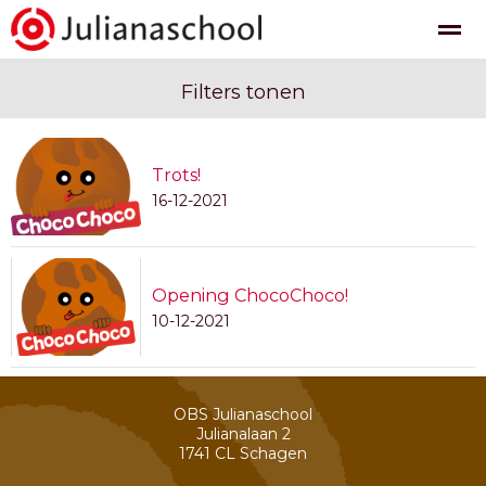
Filters tonen
Trots!
Nieuws
Agenda
Pagina's
Foto's
Be
16-12-2021
Opening ChocoChoco!
10-12-2021
OBS Julianaschool
Julianalaan 2
1741 CL
Schagen