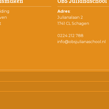
ismaken
OBS Julianaschool
iding
Adres
:
jven
Julianalaan 2
t
1741 CL Schagen
0224 212 788
info@obsjulianaschool.nl