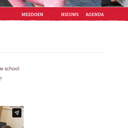
e school.
?