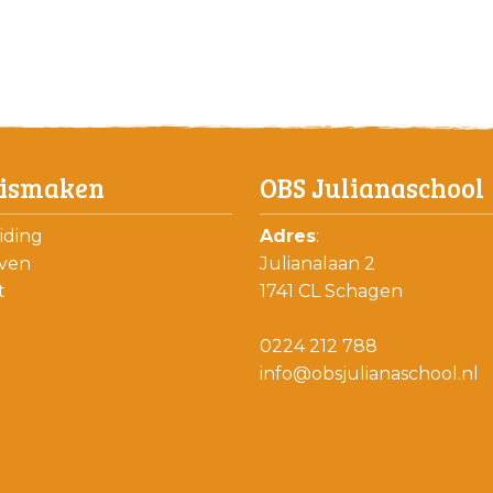
ismaken
OBS Julianaschool
iding
Adres
:
jven
Julianalaan 2
t
1741 CL Schagen
0224 212 788
info@obsjulianaschool.nl