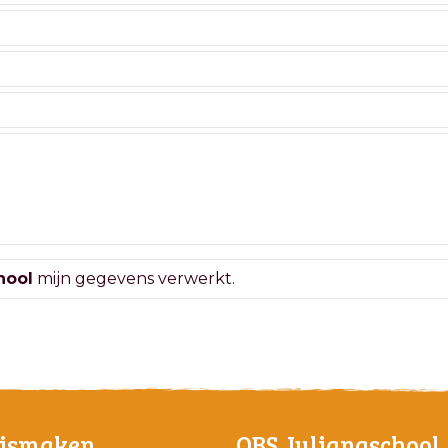
hool
mijn gegevens verwerkt.
ismaken
OBS Julianaschool