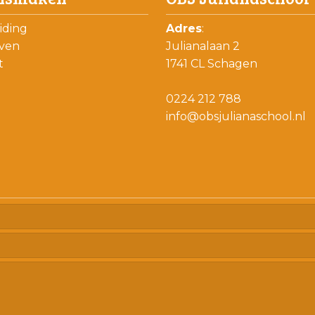
iding
Adres
:
jven
Julianalaan 2
t
1741 CL Schagen
0224 212 788
info@obsjulianaschool.nl