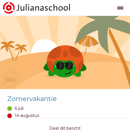
Nieuws
Agenda
Pagina's
Foto's
Be
Zomervakantie
6 juli
14 augustus
Deel dit bericht