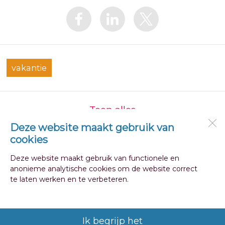
vakantie
Toon alles
Deze website maakt gebruik van
cookies
OBS Julianaschool
Julianalaan 2
Deze website maakt gebruik van functionele en
1741 CL
Schagen
anonieme analytische cookies om de website correct
te laten werken en te verbeteren.
Open desktopversie
Ik begrijp het
Ziber DS4