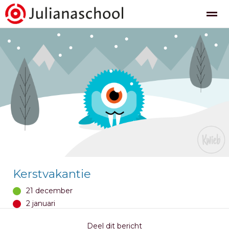
Nieuws
Agenda
Pagina's
Foto's
Be
Kerstvakantie
21 december
2 januari
Deel dit bericht