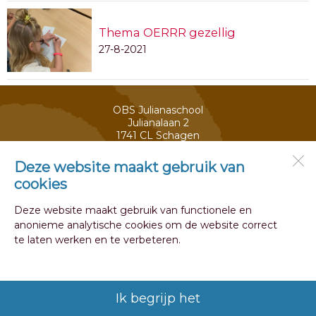
Thema OERRR gezellig
27-8-2021
OBS Julianaschool
Julianalaan 2
1741 CL
Schagen
Deze website maakt gebruik van
cookies
Open desktopversie
Deze website maakt gebruik van functionele en
Ziber DS4
anonieme analytische cookies om de website correct
te laten werken en te verbeteren.
Ik begrijp het