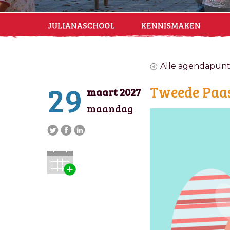
Alle agendapun
29
Tweede Paa
maart 2027
maandag