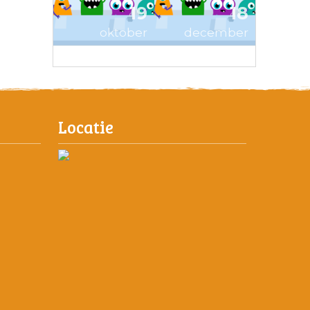
19
18
oktober
december
Locatie