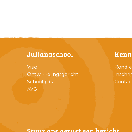
Julianaschool
Kenn
Visie
Rondle
Ontwikkelingsgericht
Inschri
Schoolgids
Contac
AVG
Stuur ons gerust een bericht