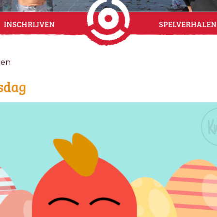
ten
sdag