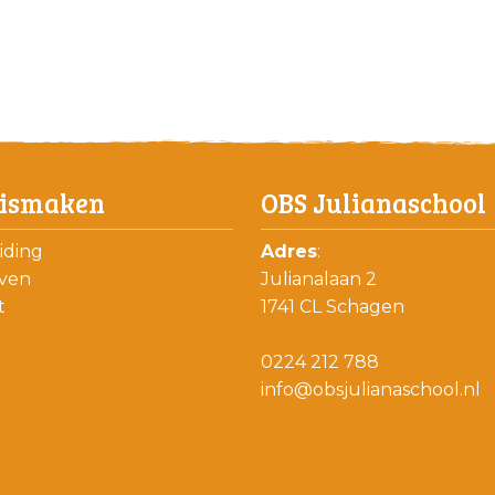
ismaken
OBS Julianaschool
iding
Adres
:
jven
Julianalaan 2
t
1741 CL Schagen
0224 212 788
info@obsjulianaschool.nl